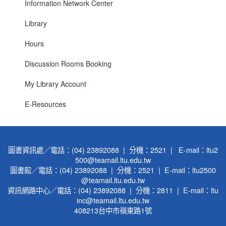
Information Network Center
Library
Hours
Discussion Rooms Booking
My Library Account
E-Resources
圖書資訊處／電話：(04) 23892088 | 分機：2521 | E-mail：ltu2
500@teamail.ltu.edu.tw
圖書館／電話：(04) 23892088 | 分機：2521 | E-mail：ltu2500
@teamail.ltu.edu.tw
資訊網路中心／電話：(04) 23892088 | 分機：2811 | E-mail：ltu
inc@teamail.ltu.edu.tw
408213台中市嶺東路1號
-----------------------------------------------------------------------------------